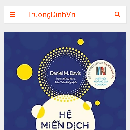
TruongDinhVn
Chia sẽ ebook,
các khóa học,
phần mềm học
tập miễn phí