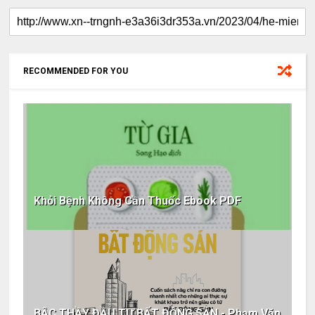
RECOMMENDED FOR YOU
Khỏi Bệnh Không Cần Thuốc Ebook PDF
BẬC THẦY ĐẦU TƯ BẤT ĐỘNG SẢN - Phạm Văn