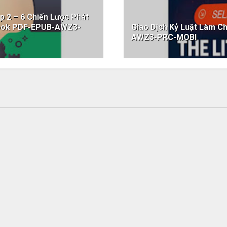
 2 – 6 Chiến Lược Phát
book PDF-EPUB-AWZ3-
Giao Dịch Kỷ Luật Làm C
AWZ3-PRC-MOBI