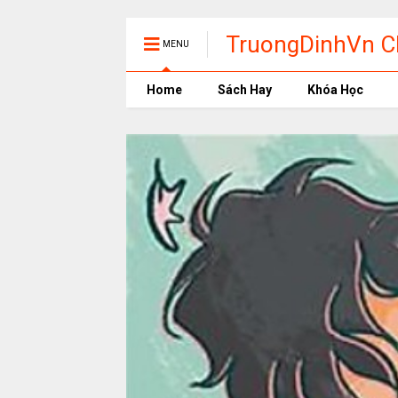
TruongDinhVn Ch
MENU
phần mềm học t
Home
Sách Hay
Khóa Học