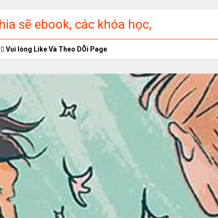
ia sẽ ebook, các khóa học,
ập miễn phí
Vui lòng Like Và Theo DÕi Page