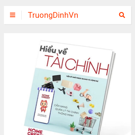
TruongDinhVn
Chia sẽ ebook,
các khóa học,
phần mềm học
tập miễn phí