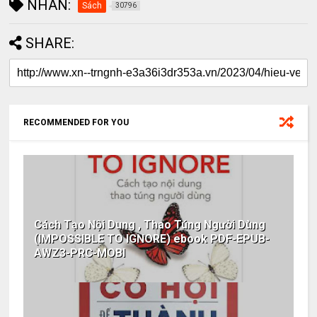
NHÃN:
Sách
30796
SHARE:
RECOMMENDED FOR YOU
Cách Tạo Nội Dung , Thao Túng Người Dùng
(IMPOSSIBLE TO IGNORE) ebook PDF-EPUB-
AWZ3-PRC-MOBI