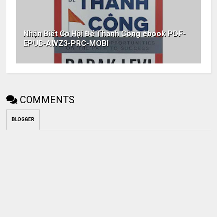
Nhận Biết Cơ Hội Để Thành Công ebook PDF-
EPUB-AWZ3-PRC-MOBI
COMMENTS
BLOGGER