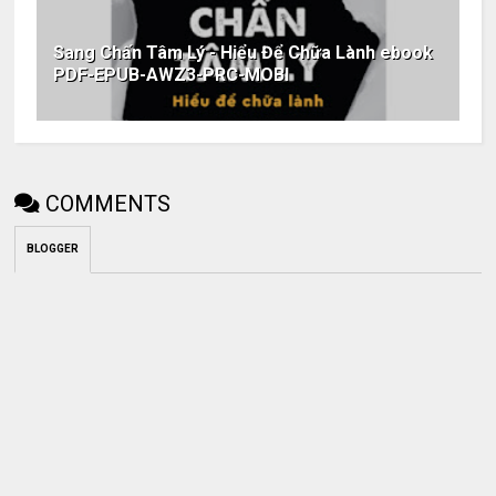
Sang Chấn Tâm Lý - Hiểu Để Chữa Lành ebook
PDF-EPUB-AWZ3-PRC-MOBI
COMMENTS
BLOGGER