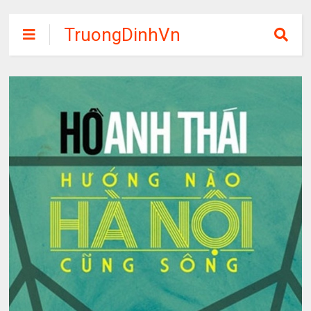
TruongDinhVn
Chia sẽ ebook,
các khóa học,
phần mềm học
tập miễn phí