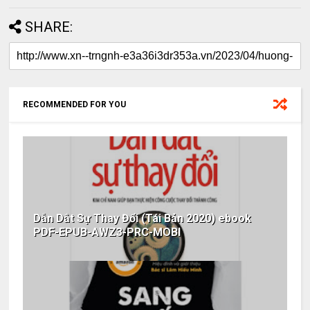
SHARE:
RECOMMENDED FOR YOU
Dẫn Dắt Sự Thay Đổi (Tái Bản 2020) ebook
PDF-EPUB-AWZ3-PRC-MOBI