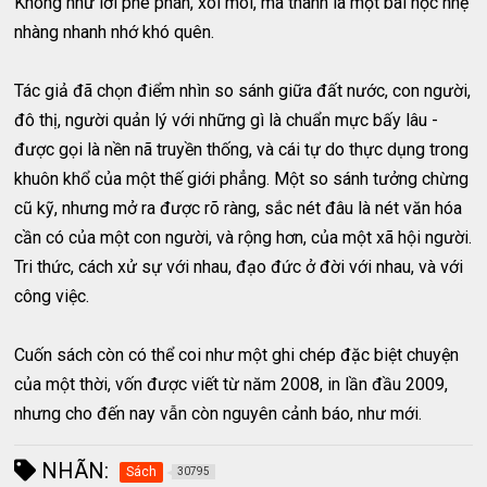
Không như lời phê phán, xoi mói, mà thành là một bài học nhẹ
nhàng nhanh nhớ khó quên.
Tác giả đã chọn điểm nhìn so sánh giữa đất nước, con người,
đô thị, người quản lý với những gì là chuẩn mực bấy lâu -
được gọi là nền nã truyền thống, và cái tự do thực dụng trong
khuôn khổ của một thế giới phẳng. Một so sánh tưởng chừng
cũ kỹ, nhưng mở ra được rõ ràng, sắc nét đâu là nét văn hóa
cần có của một con người, và rộng hơn, của một xã hội người.
Tri thức, cách xử sự với nhau, đạo đức ở đời với nhau, và với
công việc.
Cuốn sách còn có thể coi như một ghi chép đặc biệt chuyện
của một thời, vốn được viết từ năm 2008, in lần đầu 2009,
nhưng cho đến nay vẫn còn nguyên cảnh báo, như mới.
NHÃN:
Sách
30795