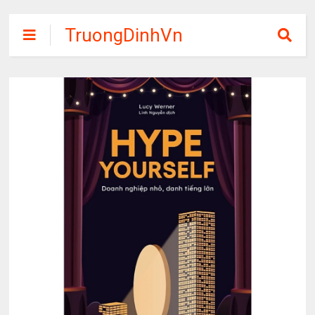
TruongDinhVn
Chia sẽ ebook,
các khóa học,
phần mềm học
tập miễn phí