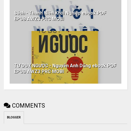
Sách - Thanh Niên Khởi Nghiệp ebook PDF
EPUB AWZ3 PRC MOBI
TƯ DUY NGƯỢC - Nguyễn Anh Dũng ebook PDF
EPUB AWZ3 PRC MOBI
COMMENTS
BLOGGER