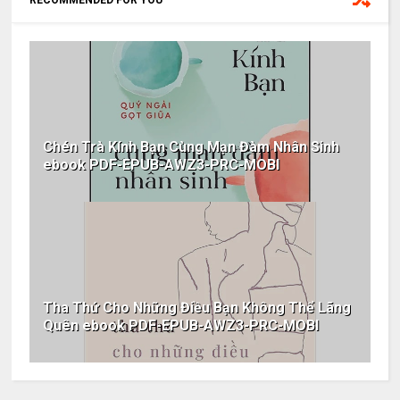
RECOMMENDED FOR YOU
Chén Trà Kính Bạn Cùng Mạn Đàm Nhân Sinh
ebook PDF-EPUB-AWZ3-PRC-MOBI
Tha Thứ Cho Những Điều Bạn Không Thể Lãng
Quên ebook PDF-EPUB-AWZ3-PRC-MOBI