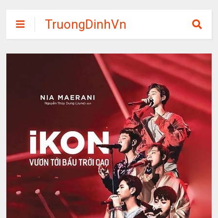
TruongDinhVn
Chia sẽ ebook,
các khóa học,
phần mềm học
tập miễn phí