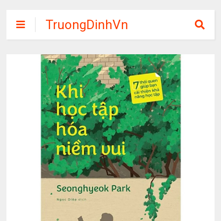
TruongDinhVn
Chia sẽ ebook,
các khóa học,
phần mềm học
tập miễn phí