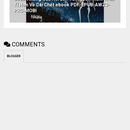
Tí Hon Về Cái Chết ebook PDF-EPUB-AWZ3-
PRC-MOBI
COMMENTS
BLOGGER