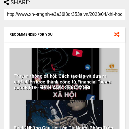
SHARE:
RECOMMENDED FOR YOU
Truyền thông xã hội: Cách tạo lập và đưa ra
một chiến lược thành công từ Financial Times
ebook PDF-EPUB-AWZ3-PRC-MOBI
Sách: Những Câu Hỏi Lớn Từ Người Phàm Trần