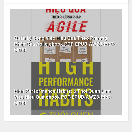
Quản Lý Công Việc Hiệu Quả Theo Phương
Pháp Của Agile ebook PDF-EPUB-AWZ3-PRC-
MOBI
High Performance Habits: 6 Thói Quen Làm
Việc Hiệu Quả ebook PDF-EPUB-AWZ3-PRC-
MOBI