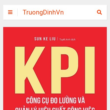
TruongDinhVn
Chia sẽ ebook,
các khóa học,
phần mềm học
tập miễn phí