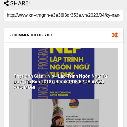
SHARE:
RECOMMENDED FOR YOU
Thật Đơn Giản - Nlp - Lập Trình Ngôn Ngữ Tư
Duy (Tái Bản 2018) ebook PDF EPUB AWZ3
PRC MOBI