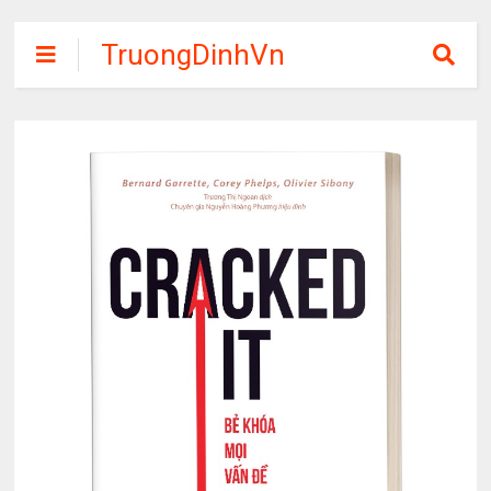
TruongDinhVn
Chia sẽ ebook,
các khóa học,
phần mềm học
tập miễn phí