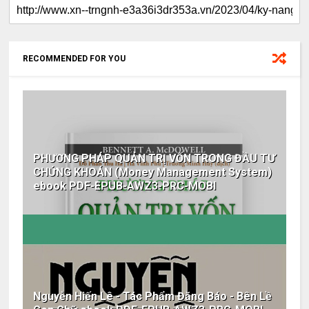
RECOMMENDED FOR YOU
PHƯƠNG PHÁP QUẢN TRỊ VỐN TRONG ĐẦU TƯ
CHỨNG KHOÁN (Money Management System)
ebook PDF-EPUB-AWZ3-PRC-MOBI
Nguyễn Hiến Lê - Tác Phẩm Đăng Báo - Bên Lề