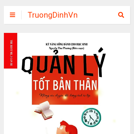
TruongDinhVn
Chia sẽ ebook,
các khóa học,
phần mềm học
tập miễn phí