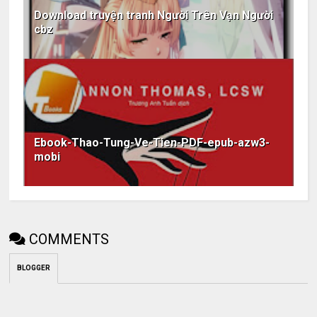
Download truyện tranh Người Trên Vạn Người
cbz
Ebook-Thao-Tung-Ve-Tien-PDF-epub-azw3-
mobi
COMMENTS
BLOGGER