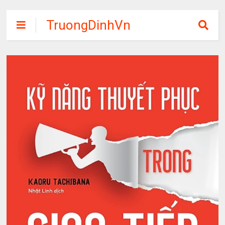
TruongDinhVn
Chia sẽ ebook,
các khóa học,
phần mềm học
tập miễn phí