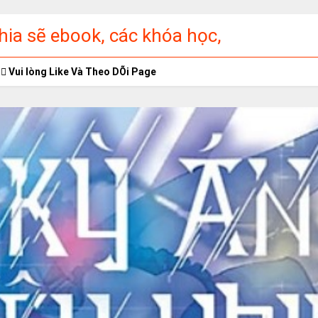
ia sẽ ebook, các khóa học,
ập miễn phí
Vui lòng Like Và Theo DÕi Page