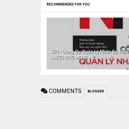
RECOMMENDED FOR YOU
KPI - Công Cụ Quản Lý Nhân Sự Hiệ
AWZ3 PRC MOBI
COMMENTS
BLOGGER