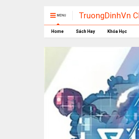
TruongDinhVn Ch
MENU
phần mềm học t
Home
Sách Hay
Khóa Học