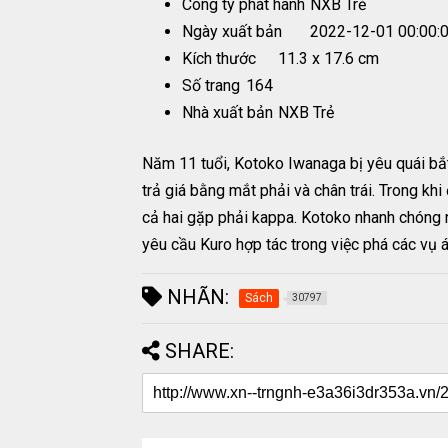
Công ty phát hành
NXB Trẻ
Ngày xuất bản
2022-12-01 00:00:
Kích thước
11.3 x 17.6 cm
Số trang
164
Nhà xuất bản
NXB Trẻ
Năm 11 tuổi, Kotoko Iwanaga bị yêu quái bắt
trả giá bằng mắt phải và chân trái. Trong khi
cả hai gặp phải kappa. Kotoko nhanh chóng 
yêu cầu Kuro hợp tác trong việc phá các vụ á
NHÃN:
Sách
30797
SHARE: