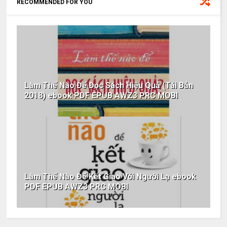
RECOMMENDED FOR YOU
Làm Thế Nào Để Đọc Sách Hiệu Quả (Tái Bản
2018) ebook PDF EPUB AWZ3 PRC MOBI
Làm Thế Nào Để Kết Giao Với Người Lạ ebook
PDF EPUB AWZ3 PRC MOBI