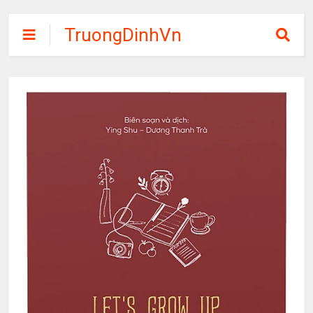
TruongDinhVn
Chia sẽ ebook,
các khóa học,
phần mềm học
tập miễn phí