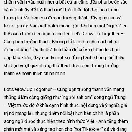
chênh vênh vấp ngã nhưng bất cứ ai cũng đều phải bước vào
hành trình ấy để trở thành một bản thân tốt đẹp hơn trong
tương lai. Và trên con đường trưởng thành đầy gian nan và
trông gai ấy, Vanvietbooks muốn gửi đến bạn một “người” có
thể sánh bước bên bạn mang tên Let’s Grow Up Together –
Cùng bạn trưởng thành. Không chỉ là một cuốn sách chứa
đựng những “liều thuốc” tinh thần để cổ vũ những lúc bạn
gặp khó khăn, đây còn là một sự đồng hành không thể thiếu
khi bạn vượt qua những thử thách trên con đường trưởng
thành và hoàn thiện chính mình.
Let’s Grow Up Together – Cùng bạn trưởng thành vẫn mang
những điểm cộng giống như “người anh em” song ngữ Trung
– Việt trước đó ở khía cạnh hình thức, nội dung và ý nghĩa giá
trị nó mang lại, nhưng điểm nổi bật hơn hẳn chính là phần
song ngữ được thực hiện theo hình thức Việt - Anh tăng thêm
phần mới mẻ và sáng tạo hơn cho “hot Tiktok-er” đã và đang