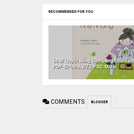
RECOMMENDED FOR YOU
68 Bí Quyết Sống Gọn Gàng Cho Tâ
PDF-EPUB-AWZ3-PRC-MOBI
COMMENTS
BLOGGER