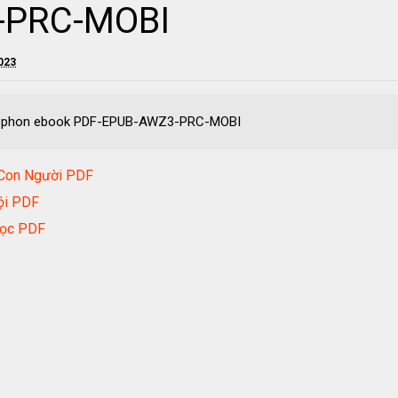
-PRC-MOBI
2023
Xenophon ebook PDF-EPUB-AWZ3-PRC-MOBI
 Con Người PDF
ội PDF
Học PDF