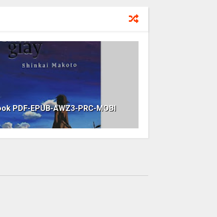
ebook PDF-EPUB-AWZ3-PRC-MOBI