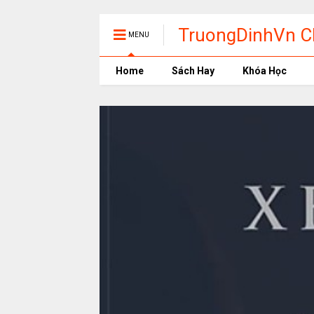
TruongDinhVn Ch
MENU
phần mềm học t
Home
Sách Hay
Khóa Học