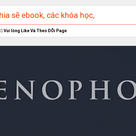
ia sẽ ebook, các khóa học,
ập miễn phí
Vui lòng Like Và Theo DÕi Page