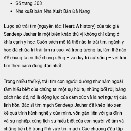
Số trang
303
Nhà xuất bản
Nhà Xuất Bản Đà Nẵng
Lược sử trái tim (nguyên tác: Heart: A history) của tác giả
Sandeep Jauhar là một biên khảo thú vị không chỉ dừng ở
khía cạnh y học. Cuốn sách mô tả thế nào là trái tim, ngành y
học đã ch.ữa trị trái tim ra sao, và trong tương lai, làm thế nào
để chúng ta có thể chung sống – và duy trì sự sống – với trái
tim theo cách đúng đắn nhất.
Trong nhiều thế kỷ, trái tim con người dường như nằm ngoài
tầm hiểu biết của chúng ta: một sự hội tụ những bối rối, bằng
cách nào đó, nó là động lực của cảm xúc và là nơi ngự trị của
linh hồn. Bác sĩ tim mạch Sandeep Jauhar đã khéo léo xen
kẽ quá trình hành nghề y của mình, vốn gắn liền với gia đình
và sự nghiệp, cùng lịch sử hiểu biết của con người về tim và
những tiến bộ trong lĩnh vực tim mạch. Các chương đầu tập