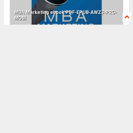
MBA Marketing ebook PDF-EPUB-AWZ3-PRC-
MOBI
Chiêm Tinh Học Ứng Dụng - AZ ebook PDF-
EPUB-AWZ3-PRC-MOBI
COMMENTS
BLOGGER