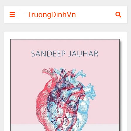
TruongDinhVn
Chia sẽ ebook,
các khóa học,
phần mềm học
tập miễn phí