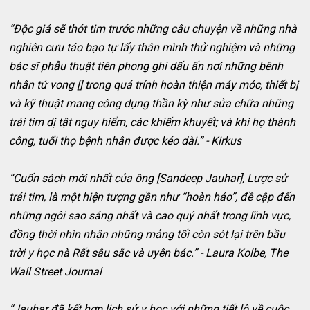
“Độc giả sẽ thót tim trước những câu chuyện về những nhà
nghiên cưu táo bạo tự lấy thân mình thử nghiệm và những
bác sĩ phẫu thuật tiên phong ghi dấu ấn nơi những bênh
nhân tử vong [] trong quá trính hoàn thiện máy móc, thiết bị
và kỹ thuật mang công dụng thần kỳ như sửa chữa những
trái tim dị tật nguy hiểm, các khiếm khuyết; và khi họ thành
công, tuổi thọ bệnh nhân được kéo dài.” - Kirkus
“Cuốn sách mới nhất của ông [Sandeep Jauhar], Lược sử
trái tim, là một hiện tượng gần như “hoàn hảo”, đề cập đến
những ngôi sao sáng nhất và cao quý nhất trong lĩnh vực,
đồng thời nhìn nhận những mảng tối còn sót lại trên bầu
trời y học nà Rất sâu sắc và uyên bác.” - Laura Kolbe, The
Wall Street Journal
“Jauhar đã kết hợp lịch sử y học với những tiết lộ về cuộc