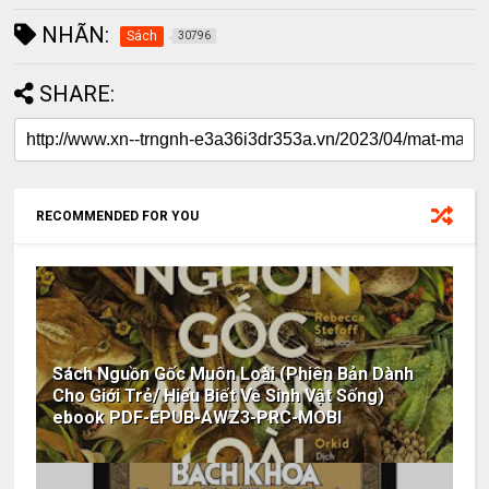
NHÃN:
Sách
30796
SHARE:
RECOMMENDED FOR YOU
Sách Nguồn Gốc Muôn Loài (Phiên Bản Dành
Cho Giới Trẻ/ Hiểu Biết Về Sinh Vật Sống)
ebook PDF-EPUB-AWZ3-PRC-MOBI