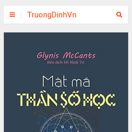
TruongDinhVn
Chia sẽ ebook,
các khóa học,
phần mềm học
tập miễn phí