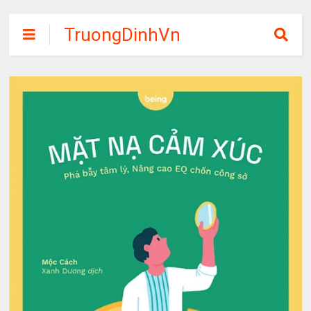
TruongDinhVn
Chia sẽ ebook,
các khóa học,
phần mềm học
tập miễn phí