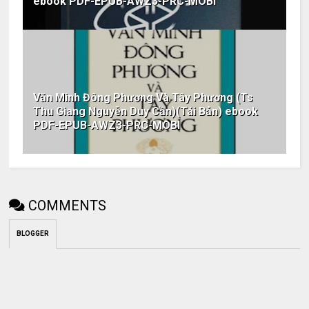
ebook PDF-EPUB-AWZ3-PRC-MOBI
Văn Minh Đông Phương Và Tây Phương (Ts
Thu Giang Nguyễn Duy Cần)(Tái Bản) ebook
PDF-EPUB-AWZ3-PRC-MOBI
COMMENTS
BLOGGER