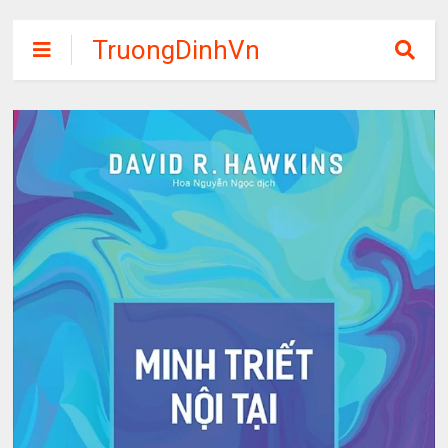
TruongDinhVn
Chia sẽ ebook,
các khóa học,
phần mềm học
tập miễn phí