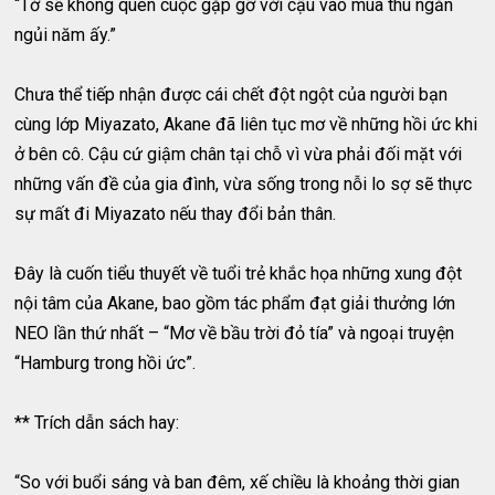
“Tớ sẽ không quên cuộc gặp gỡ với cậu vào mùa thu ngắn
ngủi năm ấy.”
Chưa thể tiếp nhận được cái chết đột ngột của người bạn
cùng lớp Miyazato, Akane đã liên tục mơ về những hồi ức khi
ở bên cô. Cậu cứ giậm chân tại chỗ vì vừa phải đối mặt với
những vấn đề của gia đình, vừa sống trong nỗi lo sợ sẽ thực
sự mất đi Miyazato nếu thay đổi bản thân.
Đây là cuốn tiểu thuyết về tuổi trẻ khắc họa những xung đột
nội tâm của Akane, bao gồm tác phẩm đạt giải thưởng lớn
NEO lần thứ nhất – “Mơ về bầu trời đỏ tía” và ngoại truyện
“Hamburg trong hồi ức”.
** Trích dẫn sách hay:
“So với buổi sáng và ban đêm, xế chiều là khoảng thời gian