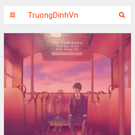
TruongDinhVn
Chia sẽ ebook,
các khóa học,
phần mềm học
tập miễn phí