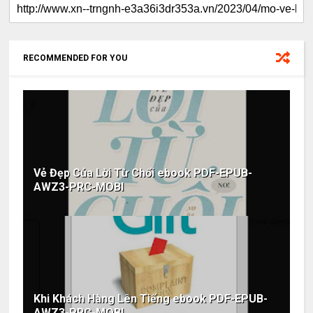
RECOMMENDED FOR YOU
Vẻ Đẹp Của Lời Từ Chối ebook PDF-EPUB-
AWZ3-PRC-MOBI
Khi Khách Hàng Lên Tiếng ebook PDF-EPUB-
AWZ3-PRC-MOBI