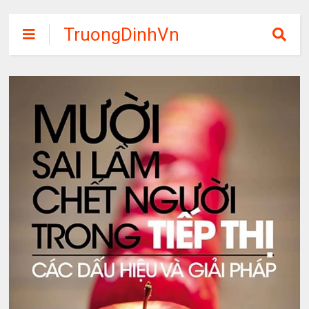
TruongDinhVn
Chia sẽ ebook,
các khóa học,
phần mềm học
tập miễn phí