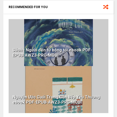
RECOMMENDED FOR YOU
Sách - Người đến từ bóng tối ebook PDF-
EPUB-AWZ3-PRC-MOBI
Nguyện Ước Cuối Trong Căn Bếp Yêu Thương
ebook PDF-EPUB-AWZ3-PRC-MOBI