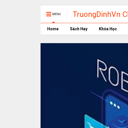
TruongDinhVn Ch
MENU
phần mềm học t
Home
Sách Hay
Khóa Học