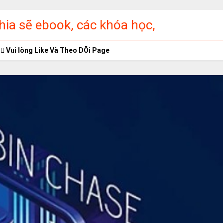
ia sẽ ebook, các khóa học,
ập miễn phí
Vui lòng Like Và Theo DÕi Page