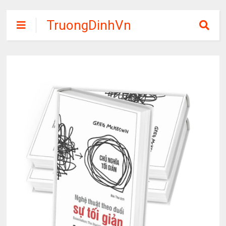
TruongDinhVn
Chia sẽ ebook,
các khóa học,
phần mềm học
tập miễn phí