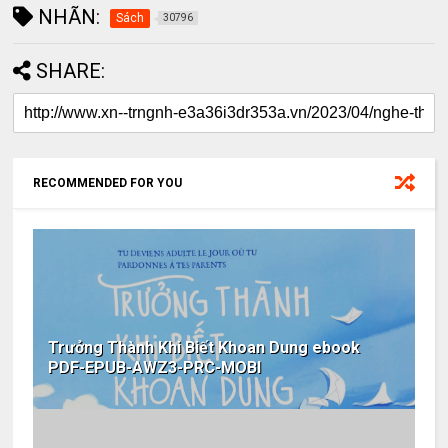
NHÃN:
Sách
30796
SHARE:
RECOMMENDED FOR YOU
Trưởng Thành Khi Biết Khoan Dung ebook
PDF-EPUB-AWZ3-PRC-MOBI