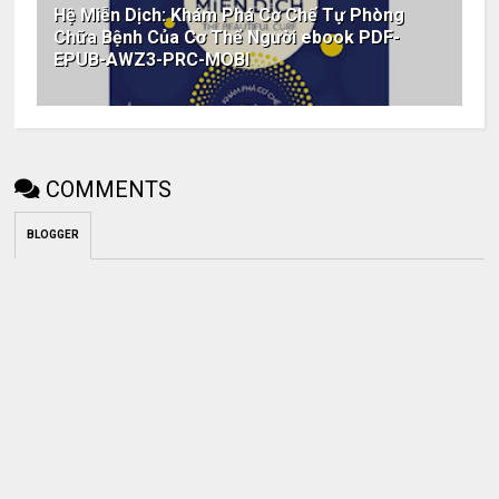
Hệ Miễn Dịch: Khám Phá Cơ Chế Tự Phòng
Chữa Bệnh Của Cơ Thể Người ebook PDF-
EPUB-AWZ3-PRC-MOBI
COMMENTS
BLOGGER