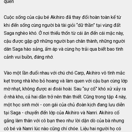
quên
Cuộc sống của cậu bé Akihiro đã thay đổi hoàn toàn kể từ
khi đến sống cùng người bà tài giỏi “dữ thần” tại vùng đất
Saga nghèo khó. Ở nơi thiếu thốn từ cái ăn đến cái mặc này,
cậu được gặp gỡ những người bạn chân thành, những người
dân Saga hào sảng, ấm áp và cùng họ trải qua biết bao tình
cảnh vui buồn, đáng nhớ.
Vào một lần đuổi nhau với chú chó Carp, Akihiro vô tình mắc
kẹt trong nhà kho bỏ hoang và làm quen với cậu bạn cùng lớp
mờ nhạt, không được ai đoái hoài. Sau “sự cố” khó xử xảy ra
ở nhà kho, cả hai dần trở nên thân thiết. Cũng trong tập 4 này,
một học sinh mới - con gái của chủ đoàn kịch đang lưu diễn
tại Saga - chuyển đến lớp của Akihiro và Nanri. Akihiro cố
gắng làm thân với cô bạn theo như lời dặn dò của bà nhưng
cô bé và Nanri lúc nào cũng chí chóe. Liệu hai người họ có