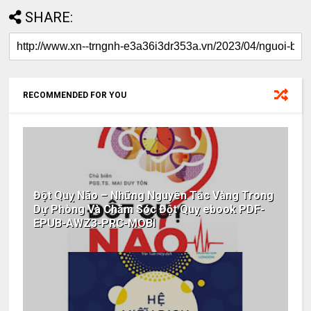
SHARE:
RECOMMENDED FOR YOU
Đột Quỵ Não – Những Nguyên Tắc Vàng Trong
Dự Phòng Và Chăm Sóc Đột Quỵ ebook PDF-
EPUB-AWZ3-PRC-MOBI