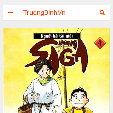
TruongDinhVn
Chia sẽ ebook,
các khóa học,
phần mềm học
tập miễn phí