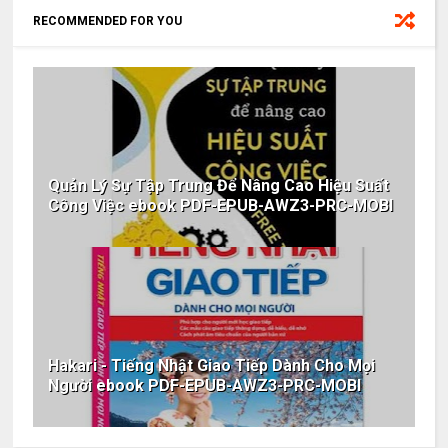
RECOMMENDED FOR YOU
Quản Lý Sự Tập Trung Để Nâng Cao Hiệu Suất
Công Việc ebook PDF-EPUB-AWZ3-PRC-MOBI
Hakari - Tiếng Nhật Giao Tiếp Dành Cho Mọi
Người ebook PDF-EPUB-AWZ3-PRC-MOBI