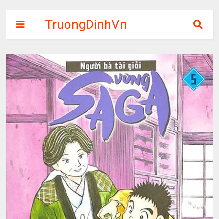
TruongDinhVn
Chia sẽ ebook,
các khóa học,
phần mềm học
tập miễn phí