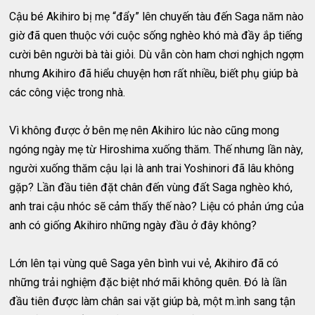
Cậu bé Akihiro bị mẹ “đẩy” lên chuyến tàu đến Saga năm nào
giờ đã quen thuộc với cuộc sống nghèo khó mà đầy ắp tiếng
cười bên người bà tài giỏi. Dù vẫn còn ham chơi nghịch ngợm
nhưng Akihiro đã hiểu chuyện hơn rất nhiều, biết phụ giúp bà
các công việc trong nhà.
Vì không được ở bên mẹ nên Akihiro lúc nào cũng mong
ngóng ngày mẹ từ Hiroshima xuống thăm. Thế nhưng lần này,
người xuống thăm cậu lại là anh trai Yoshinori đã lâu không
gặp? Lần đầu tiên đặt chân đến vùng đất Saga nghèo khó,
anh trai cậu nhóc sẽ cảm thấy thế nào? Liệu có phản ứng của
anh có giống Akihiro những ngày đầu ở đây không?
Lớn lên tại vùng quê Saga yên bình vui vẻ, Akihiro đã có
những trải nghiệm đặc biệt nhớ mãi không quên. Đó là lần
đầu tiên được làm chân sai vặt giúp bà, một m.ình sang tận