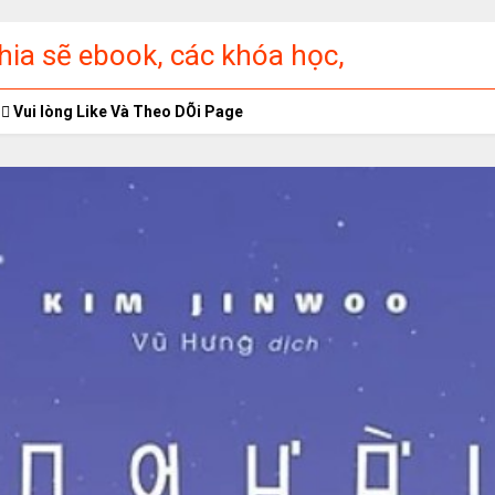
ia sẽ ebook, các khóa học,
ập miễn phí
Vui lòng Like Và Theo DÕi Page