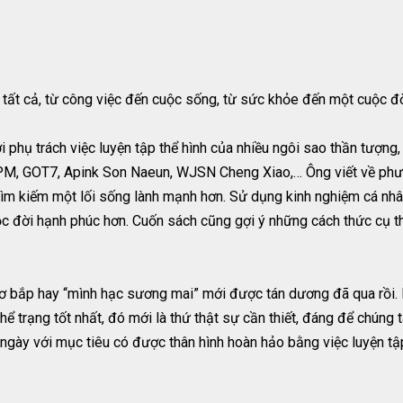
t cả, từ công việc đến cuộc sống, từ sức khỏe đến một cuộc đời 
 phụ trách việc luyện tập thể hình của nhiều ngôi sao thần tượng,
PM, GOT7, Apink Son Naeun, WJSN Cheng Xiao,… Ông viết về phư
i tìm kiếm một lối sống lành mạnh hơn. Sử dụng kinh nghiệm cá nhâ
ộc đời hạnh phúc hơn. Cuốn sách cũng gợi ý những cách thức cụ t
cơ bắp hay “mình hạc sương mai” mới được tán dương đã qua rồi.
hể trạng tốt nhất, đó mới là thứ thật sự cần thiết, đáng để chúng 
 ngày với mục tiêu có được thân hình hoàn hảo bằng việc luyện tậ