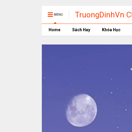
TruongDinhVn Ch
MENU
phần mềm học t
Home
Sách Hay
Khóa Học