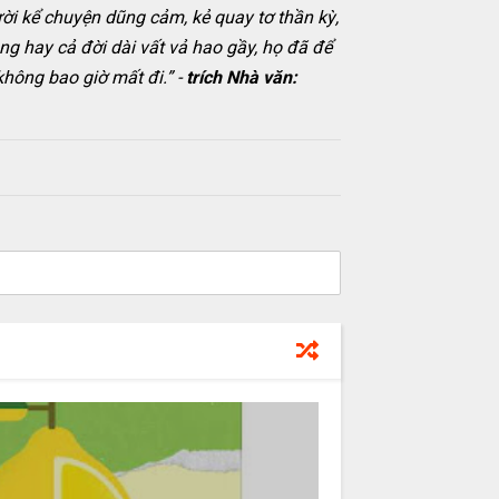
ười kể chuyện dũng cảm, kẻ quay tơ thần kỳ,
ng hay cả đời dài vất vả hao gầy, họ đã để
không bao giờ mất đi.” -
trích Nhà văn: