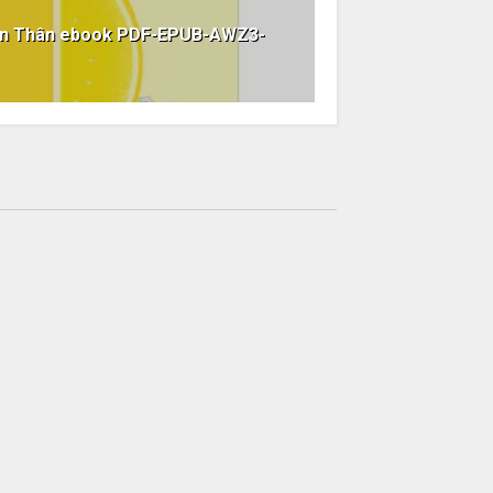
Bản Thân ebook PDF-EPUB-AWZ3-