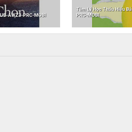
Tâm Lý Học Thấu Hiểu 
EPUB-AWZ3-PRC-MOBI
PRC-MOBI