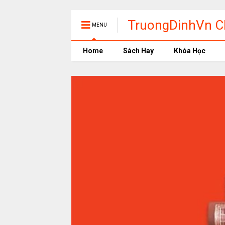
TruongDinhVn Ch
MENU
phần mềm học t
Home
Sách Hay
Khóa Học