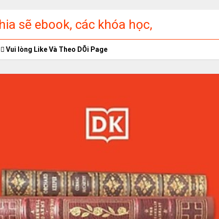
ia sẽ ebook, các khóa học,
ập miễn phí
Vui lòng Like Và Theo DÕi Page