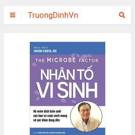
TruongDinhVn
Chia sẽ ebook,
các khóa học,
phần mềm học
tập miễn phí