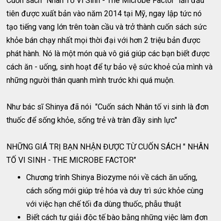
Cuốn sách "Nhân Tố Vi Sinh - The Microbe Factor" lần đầu
tiên được xuất bản vào năm 2014 tại Mỹ, ngay lập tức nó
tạo tiếng vang lớn trên toàn cầu và trở thành cuốn sách sức
khỏe bán chạy nhất mọi thời đại với hơn 2 triệu bản được
phát hành. Nó là một món quà vô giá giúp các bạn biết được
cách ăn - uống, sinh hoạt để tự bảo vệ sức khoẻ của mình và
những người thân quanh mình trước khi quá muộn.
Như bác sĩ Shinya đã nói "Cuốn sách Nhân tố vi sinh là đơn
thuốc để sống khỏe, sống trẻ và tràn đầy sinh lực"
NHỮNG GIÁ TRỊ BẠN NHẬN ĐƯỢC TỪ CUỐN SÁCH " NHÂN
TỐ VI SINH - THE MICROBE FACTOR"
Chương trình Shinya Biozyme nói về cách ăn uống,
cách sống mới giúp trẻ hóa và duy trì sức khỏe cùng
với việc hạn chế tối đa dùng thuốc, phẫu thuật
Biết cách tự giải độc tế bào bằng những việc làm đơn