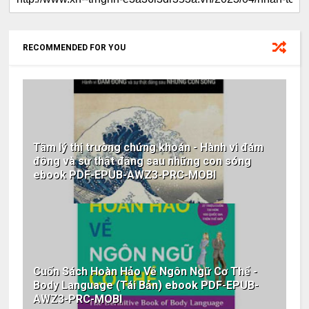
RECOMMENDED FOR YOU
Tâm lý thị trường chứng khoán - Hành vi đám
đông và sự thật đằng sau những con sóng
ebook PDF-EPUB-AWZ3-PRC-MOBI
Cuốn Sách Hoàn Hảo Về Ngôn Ngữ Cơ Thể -
Body Language (Tái Bản) ebook PDF-EPUB-
AWZ3-PRC-MOBI