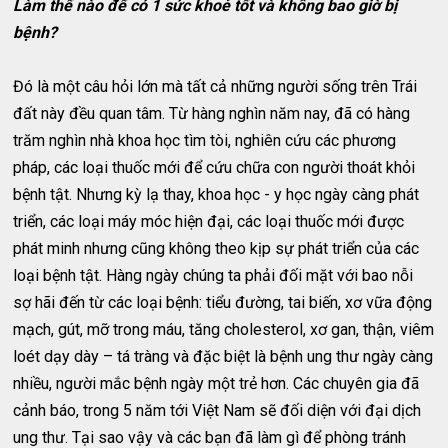
Làm thế nào để có 1 sức khoẻ tốt và không bao giờ bị
bệnh?
Đó là một câu hỏi lớn mà tất cả những người sống trên Trái
đất này đều quan tâm. Từ hàng nghìn năm nay, đã có hàng
trăm nghìn nhà khoa học tìm tòi, nghiên cứu các phương
pháp, các loại thuốc mới để cứu chữa con người thoát khỏi
bệnh tật. Nhưng kỳ lạ thay, khoa học - y học ngày càng phát
triển, các loại máy móc hiện đại, các loại thuốc mới được
phát minh nhưng cũng không theo kịp sự phát triển của các
loại bệnh tật. Hàng ngày chúng ta phải đối mặt với bao nỗi
sợ hãi đến từ các loại bệnh: tiểu đường, tai biến, xơ vữa động
mạch, gút, mỡ trong máu, tăng cholesterol, xơ gan, thận, viêm
loét dạy dày – tá tràng và đặc biệt là bệnh ung thư ngày càng
nhiều, người mắc bệnh ngày một trẻ hơn. Các chuyên gia đã
cảnh báo, trong 5 năm tới Việt Nam sẽ đối diện với đại dịch
ung thư. Tại sao vậy và các bạn đã làm gì để phòng tránh