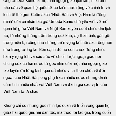
Ông Umeda Kunio là một nhà ngoại giao lịch lãm, hiểu biết
sâu sắc về quan hệ quốc tế, có kiến thức rộng về chính trị và
kinh tế thế giới. Cuốn sách “Nhật Bản và Việt Nam là đồng
minh” của cá nhân tác giả Umeda Kunio chủ yếu viết về mối
quan hệ giữa Việt Nam và Nhật Bản xuyên suốt chiều dài lịch
sử, từ những thăng trầm trong quá khứ, sự thân tình, gần gũi
trong hiện tại cũng như những triển vọng kết nối sâu rộng hơn
nữa trong tương lai. Bên cạnh đó nó còn chứa đựng nhiều
hàm ý rộng lớn và sâu sắc về chiến lược ngoại giao nói
chung của cả hai nước từ góc nhìn của một nhà ngoại giao
lão luyện đã từng kinh qua rất nhiều vị trí then chốt về đối
ngoại của Nhật Bản, ông phụ trách nhiều nước nhưng dành
cảm tình nhiều nhất với Việt Nam và đánh giá cao vị trí của
Việt Nam tại Á châu.
Không chỉ có những góc nhìn lạc quan về triển vọng quan hệ
giữa hai quốc gia, hai dân tộc, mà theo lời tác giả, trong cuốn