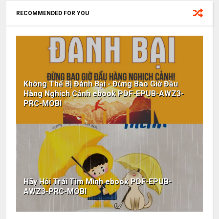
RECOMMENDED FOR YOU
Không Thể Bị Đánh Bại - Đừng Bao Giờ Đầu
Hàng Nghịch Cảnh ebook PDF-EPUB-AWZ3-
PRC-MOBI
Hãy Hỏi Trái Tim Mình ebook PDF-EPUB-
AWZ3-PRC-MOBI