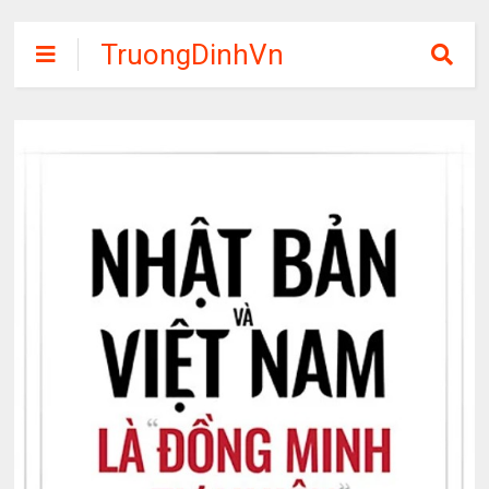
TruongDinhVn
Chia sẽ ebook,
các khóa học,
phần mềm học
tập miễn phí