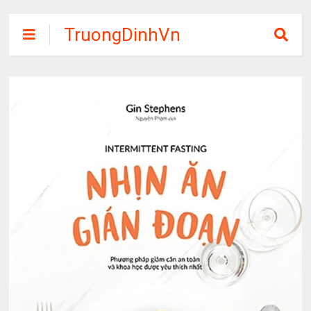
TruongDinhVn
Chia sẽ ebook,
các khóa học,
phần mềm học
tập miễn phí