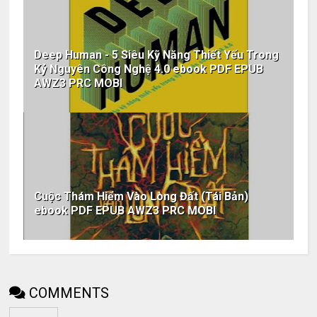
Deep Human - 5 Siêu Kỹ Năng Thiết Yếu Trong
Kỷ Nguyên Công Nghệ 4.0 ebook PDF EPUB
AWZ3 PRC MOBI
Cuộc Thám Hiểm Vào Lòng Đất (Tái Bản)
ebook PDF EPUB AWZ3 PRC MOBI
COMMENTS