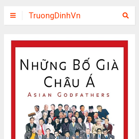
TruongDinhVn
Chia sẽ ebook,
các khóa học,
phần mềm học
tập miễn phí