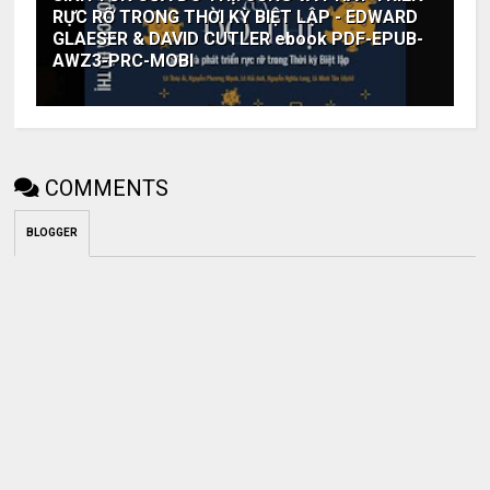
RỰC RỠ TRONG THỜI KỲ BIỆT LẬP - EDWARD
GLAESER & DAVID CUTLER ebook PDF-EPUB-
AWZ3-PRC-MOBI
COMMENTS
BLOGGER