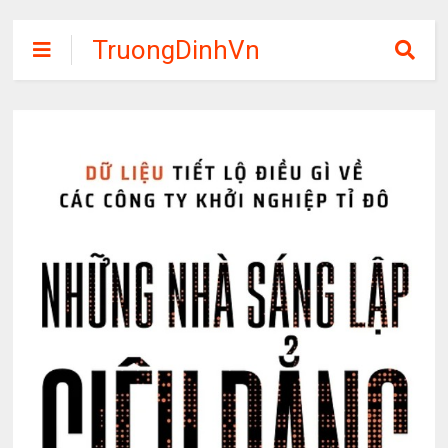
TruongDinhVn
Chia sẽ ebook,
các khóa học,
phần mềm học
tập miễn phí