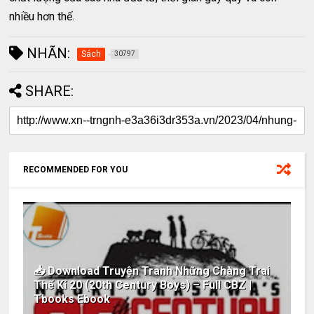
nhiều hơn thế.
NHÃN:
Sách
30797
SHARE:
RECOMMENDED FOR YOU
📥 Download Truyện Tranh Những Chàng Trai
Thế Kỉ 20 (20th Century Boys) – Full CBZ |
Tbooks Ebook