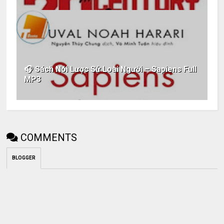
🎧 Sách Nói Lược Sử Loài Người – Sapiens Full
MP3
COMMENTS
BLOGGER