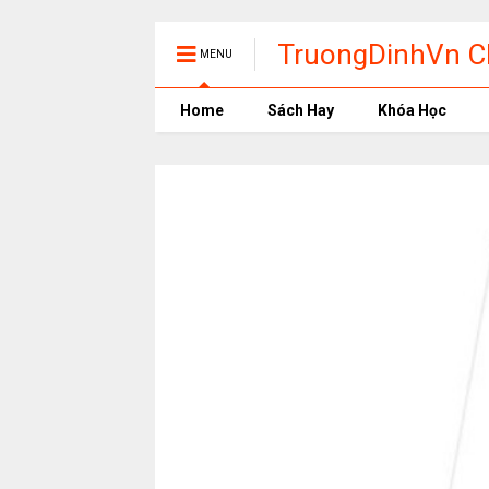
TruongDinhVn Ch
MENU
phần mềm học t
Home
Sách Hay
Khóa Học