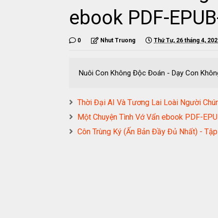
ebook PDF-EPU
0
Nhut Truong
Thứ Tư, 26 tháng 4, 20
Nuôi Con Không Độc Đoán - Dạy Con Khô
Thời Đại AI Và Tương Lai Loài Người 
Một Chuyện Tình Vớ Vẩn ebook PDF-E
Côn Trùng Ký (Ấn Bản Đầy Đủ Nhất) - 