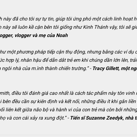
 này đã cho tôi sự tự tin, giúp tôi ứng phó một cách linh hoạt 
ày sẽ luôn kề cận bên tôi giống như Kinh Thánh vậy, tôi sẽ giới
blogger, vlogger và mẹ của Noah
như một phương pháp tiếp cận thụ động, nhưng bằng các ví dụ 
 hợp lý, nhân hậu để dẫn dắt trẻ em khi chúng dần lớn lên, tr
n ngôi nhà của m.ình thành chiến trường.” -
Tracy Gillett, một n
ith, điều tôi đánh giá cao nhất là cách tác phẩm này tôn vinh 
 bên đều cần sự kiên định và kết nối, những điều ít khi gắn liền 
 liên kết giữa não bộ và hành vi của con trẻ mà còn bởi những
ọ và con cái xảy ra xung đột.” -
Tiến sĩ Suzanne Zeedyk, nhà tâ