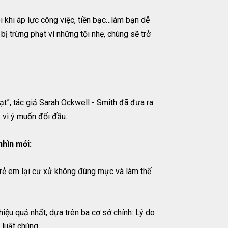
i khi áp lực công việc, tiền bạc…làm bạn dễ
bị trừng phạt vì những tội nhẹ, chúng sẽ trở
ạt”, tác giả Sarah Ockwell - Smith đã đưa ra
 vì ý muốn đối đầu.
hìn mới:
o trẻ em lại cư xử không đúng mực và làm thế
ệu quả nhất, dựa trên ba cơ sở chính: Lý do
 luật chúng.