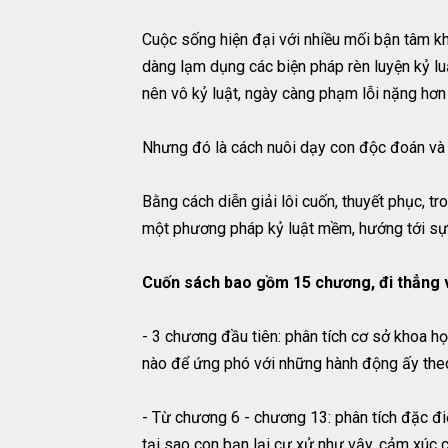
Cuộc sống hiện đại với nhiều mối bận tâm khi
dàng lạm dụng các biện pháp rèn luyện kỷ luậ
nên vô kỷ luật, ngày càng phạm lỗi nặng hơn 
Nhưng đó là cách nuôi dạy con độc đoán và 
Bằng cách diễn giải lôi cuốn, thuyết phục, 
một phương pháp kỷ luật mềm, hướng tới sự t
Cuốn sách bao gồm 15 chương, đi thẳng v
- 3 chương đầu tiên: phân tích cơ sở khoa họ
nào để ứng phó với những hành động ấy theo
- Từ chương 6 - chương 13: phân tích đặc đi
tại sao con bạn lại cư xử như vậy, cảm xúc 