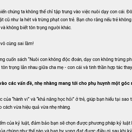
ến chúng ta không thể chỉ tập trung vào việc nuôi dạy con cái. Đô
t cũ như la hét và trừng phạt con trẻ. Bạn cho rằng nếu trẻ không 
và không biết tôn trọng người khác.
vô cùng sai lầm!
trong cuốn sách “Nuôi con không độc đoán, dạy con không trừng ph
ôn trọng lẫn nhau giữa cha mẹ - con cái và tinh thần hợp tác thay
ào các vấn đề, nhẹ nhàng mang tới cho phụ huynh một góc n
c của “hành vi” và “khả năng học hỏi” ở trẻ, giúp bạn hiểu tại sa
 cách vừa hiệu quả vừa nhẹ nhàng.
ểm của kỷ luật, đảm bảo bạn sẽ chọn được phương pháp kỷ luật hi
của chúng như thế nào và bạn hy vọng đạt được điều gì sau khi kỷ