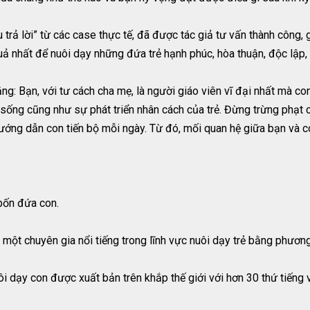
 trả lời” từ các case thực tế, đã được tác giả tư vấn thành công,
 nhất để nuôi dạy những đứa trẻ hạnh phúc, hòa thuận, độc lập, lị
ng: Bạn, với tư cách cha mẹ, là người giáo viên vĩ đại nhất mà co
 sống cũng như sự phát triển nhân cách của trẻ. Đừng trừng phạt 
à hướng dẫn con tiến bộ mỗi ngày. Từ đó, mối quan hệ giữa bạn và 
bốn đứa con.
 một chuyên gia nổi tiếng trong lĩnh vực nuôi dạy trẻ bằng phươn
ôi dạy con được xuất bản trên khắp thế giới với hơn 30 thứ tiếng 