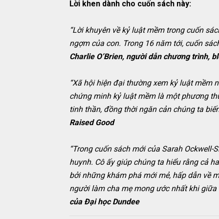
Lời khen dành cho cuốn sách này:
“Lời khuyên về kỷ luật mềm trong cuốn sách
ngợm của con. Trong 16 năm tới, cuốn sách n
Charlie O’Brien, người dẫn chương trình, 
“Xã hội hiện đại thường xem kỷ luật mềm 
chứng minh kỷ luật mềm là một phương thức
tinh thần, đồng thời ngăn cản chúng ta biế
Raised Good
“Trong cuốn sách mới của Sarah Ockwell-Sm
huynh. Cô ấy giúp chúng ta hiểu rằng cả hai
bởi những khám phá mới mẻ, hấp dẫn về mối
người làm cha mẹ mong ước nhất khi giữa h
của Đại học Dundee