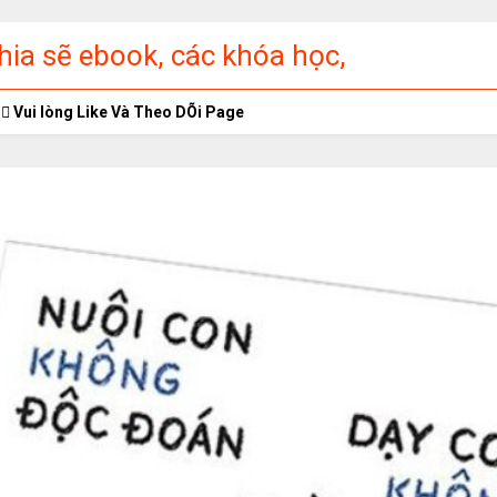
ia sẽ ebook, các khóa học,
ập miễn phí
Vui lòng Like Và Theo DÕi Page