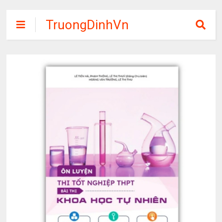
TruongDinhVn
Chia sẽ ebook,
các khóa học,
phần mềm học
tập miễn phí