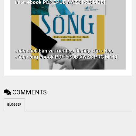
thiền ebook PDF EPUB AWZ3 PRC MOBI
cuốn sách bàn về triết học dễ tiếp cận - Học
cách sống ebook PDF EPUB AWZ3 PRC MOBI
COMMENTS
BLOGGER