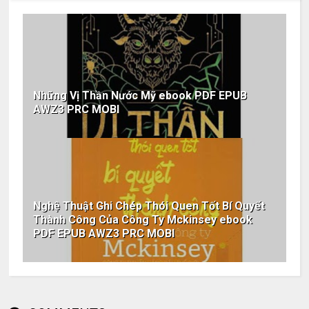
Những Vị Thần Nước Mỹ ebook PDF EPUB
AWZ3 PRC MOBI
Nghệ Thuật Ghi Chép Thói Quen Tốt Bí Quyết
Thành Công Của Công Ty Mckinsey ebook
PDF EPUB AWZ3 PRC MOBI