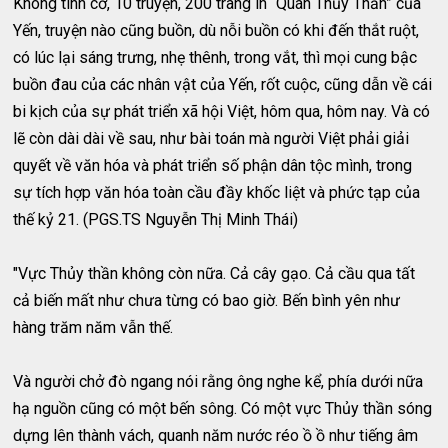
Không tình cờ, 10 truyện, 200 trang in “Quán Thủy Thần” của
Yến, truyện nào cũng buồn, dù nỗi buồn có khi đến thắt ruột,
có lúc lại sáng trưng, nhẹ thênh, trong vắt, thì mọi cung bậc
buồn đau của các nhân vật của Yến, rốt cuộc, cũng dẫn về cái
bi kịch của sự phát triển xã hội Việt, hôm qua, hôm nay. Và có
lẽ còn dài dài về sau, như bài toán mà người Việt phải giải
quyết về văn hóa và phát triển số phận dân tộc mình, trong
sự tích hợp văn hóa toàn cầu đầy khốc liệt và phức tạp của
thế kỷ 21. (PGS.TS Nguyễn Thị Minh Thái)
"Vực Thủy thần không còn nữa. Cả cây gạo. Cả cầu qua tất
cả biến mất như chưa từng có bao giờ. Bến bình yên như
hàng trăm năm vẫn thế.
Và người chở đò ngang nói rằng ông nghe kể, phía dưới nữa
hạ nguồn cũng có một bến sông. Có một vực Thủy thần sóng
dựng lên thành vách, quanh năm nước réo ồ ồ như tiếng âm