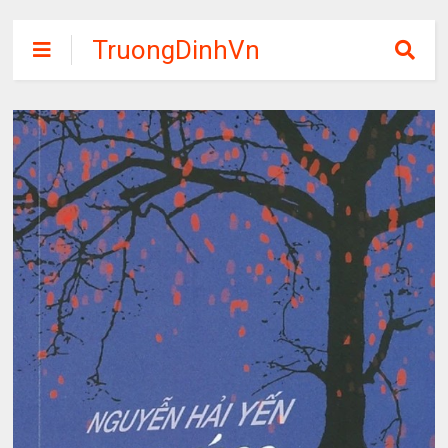
TruongDinhVn
Chia sẽ ebook,
các khóa học,
phần mềm học
tập miễn phí