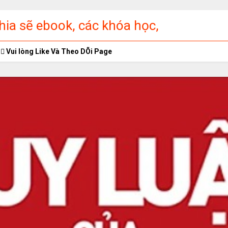
ia sẽ ebook, các khóa học,
ập miễn phí
Vui lòng Like Và Theo DÕi Page