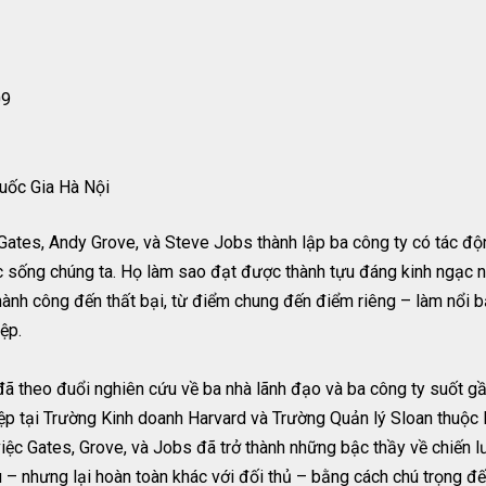
09
uốc Gia Hà Nội
 Gates, Andy Grove, và Steve Jobs thành lập ba công ty có tác độ
uộc sống chúng ta. Họ làm sao đạt được thành tựu đáng kinh ngạc n
thành công đến thất bại, từ điểm chung đến điểm riêng – làm nổi 
ệp.
 theo đuổi nghiên cứu về ba nhà lãnh đạo và ba công ty suốt gần
hiệp tại Trường Kinh doanh Harvard và Trường Quản lý Sloan thuộ
việc Gates, Grove, và Jobs đã trở thành những bậc thầy về chiến l
au – nhưng lại hoàn toàn khác với đối thủ – bằng cách chú trọng đ