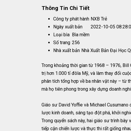
Thông Tin Chi Tiết
Công ty phát hành
NXB Trẻ
Ngày xuất bản
2022-10-05 08:28:
Loại bìa
Bìa mềm
Số trang
256
Nhà xuất bản
Nhà Xuất Bản Đại Học Q
Trong khoảng thời gian từ 1968 – 1976, Bill
trị hơn 1.000 tỉ đôla Mỹ, và làm thay đổi c
phân tích tổng hợp về ba nhân vật này – từ 
mà họ tiên phong trong xây dựng doanh nghi
Giáo sư David Yoffie và Michael Cusumano đã
lược kinh doanh, sáng tạo đột phá, khởi ng
Trong quyển sách này, hai giáo sư trình bày 
tiếp cận chiến lược và thực thi rất giống nh