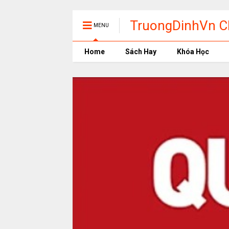
TruongDinhVn Ch
MENU
phần mềm học t
Home
Sách Hay
Khóa Học