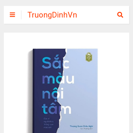
TruongDinhVn
Chia sẽ ebook,
các khóa học,
phần mềm học
tập miễn phí