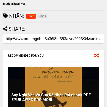
màu muôn vẻ.
NHÃN:
Sách
30799
SHARE:
RECOMMENDED FOR YOU
Suy Nghĩ Vẩn Vơ Của Kẻ Nhàn Rỗi ebook PDF
EPUB AWZ3 PRC MOBI