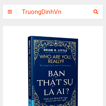
TruongDinhVn
Chia sẽ ebook,
các khóa học,
phần mềm học
tập miễn phí