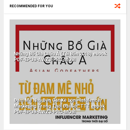
RECOMMENDED FOR YOU
Những Bố Già Châu Á (Tái Bản 2018) ebook
PDF-EPUB-AWZ3-PRC-MOBI
Đam Mê Nhỏ Đến Cát Xê Lớn - Infulencer
Marketing Trong Thời Đại Số _TTT ebook
PDF-EPUB-AWZ3-PRC-MOBI