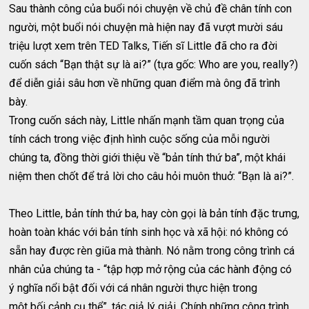
Sau thành công của buổi nói chuyện về chủ đề chân tính con
người, một buổi nói chuyện mà hiện nay đã vượt mười sáu
triệu lượt xem trên TED Talks, Tiến sĩ Little đã cho ra đời
cuốn sách “Bạn thật sự là ai?” (tựa gốc: Who are you, really?)
để diễn giải sâu hơn về những quan điểm mà ông đã trình
bày.
Trong cuốn sách này, Little nhấn mạnh tầm quan trọng của
tính cách trong việc định hình cuộc sống của mỗi người
chúng ta, đồng thời giới thiệu về “bản tính thứ ba”, một khái
niệm then chốt để trả lời cho câu hỏi muôn thuở: “Bạn là ai?”.
Theo Little, bản tính thứ ba, hay còn gọi là bản tính đặc trưng,
hoàn toàn khác với bản tính sinh học và xã hội: nó không có
sẵn hay được rèn giũa mà thành. Nó nằm trong công trình cá
nhân của chúng ta - “tập hợp mở rộng của các hành động có
ý nghĩa nổi bật đối với cá nhân người thực hiện trong
một bối cảnh cụ thể”, tác giả lý giải. Chính những công trình