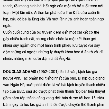
toanh, rồi mang hình hài bất ngờ của một cô bé tuổi teen nổi
loạn. Một lần nữa, Arthur lại phải cứu Trái Đất, cứu cuốn Bí
kíp, cứu cô bé lạ lùng kia. Và một lần nữa, anh hoàn toàn ngơ
ngác.
Cuốn cuối cùng của bộ truyện đem đến một cái kết có thể
gây nhiều tranh cãi, nhưng chắc chắn là một kết thúc gợi
nhiều suy ngẫm cho một hành trình phiêu lưu tuyệt vời dày
đặc những cú ngoặt, những lý thuyết khoa học điên rồ và, dĩ
nhiên, những màn cười đậm chất Ăng-lê.
DOUGLAS ADAMS
(1952-2001) là nhà văn, kịch tác gia
người Anh. Tác phẩm nổi tiếng nhất của ông, Bí kíp quá giang
vào Ngân Hà, xuất phát điểm là vở hài kịch truyền thanh nhiều
tập của BBC, sau đó được phát triển thành “bộ ba” tiểu thuyết
gồm năm tập thành công vang dội: bán được tới hơn 15 triệu
bản ngay từ lúc tác giả sinh thời; được chuyển thể thành phim