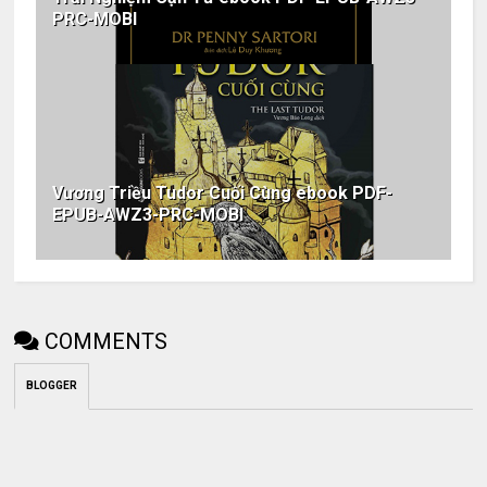
PRC-MOBI
Vương Triều Tudor Cuối Cùng ebook PDF-
EPUB-AWZ3-PRC-MOBI
COMMENTS
BLOGGER