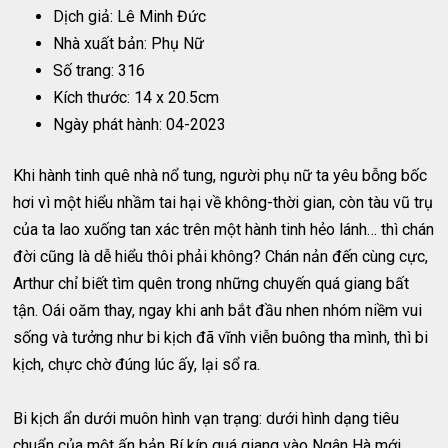
Dịch giả: Lê Minh Đức
Nhà xuất bản: Phụ Nữ
Số trang: 316
Kích thước: 14 x 20.5cm
Ngày phát hành: 04-2023
Khi hành tinh quê nhà nổ tung, người phụ nữ ta yêu bỗng bốc
hơi vì một hiểu nhầm tai hại về không-thời gian, còn tàu vũ trụ
của ta lao xuống tan xác trên một hành tinh hẻo lánh… thì chán
đời cũng là dễ hiểu thôi phải không? Chán nản đến cùng cực,
Arthur chỉ biết tìm quên trong những chuyến quá giang bất
tận. Oái oăm thay, ngay khi anh bắt đầu nhen nhóm niềm vui
sống và tưởng như bi kịch đã vĩnh viễn buông tha mình, thì bi
kịch, chực chờ đúng lúc ấy, lại sổ ra.
Bi kịch ẩn dưới muôn hình vạn trạng: dưới hình dạng tiêu
chuẩn của một ấn bản Bí kíp quá giang vào Ngân Hà mới