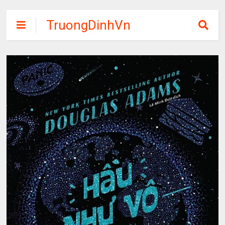
TruongDinhVn
Chia sẽ ebook,
các khóa học,
phần mềm học
tập miễn phí