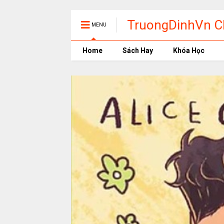
TruongDinhVn Ch
MENU
phần mềm học t
Home
Sách Hay
Khóa Học