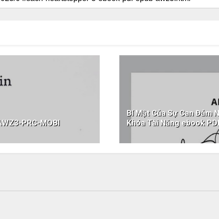
Bí Mật Của Sự Can Đảm Nh
-AWZ3-PRC-MOBI
Khóa Tài Năng ebook P