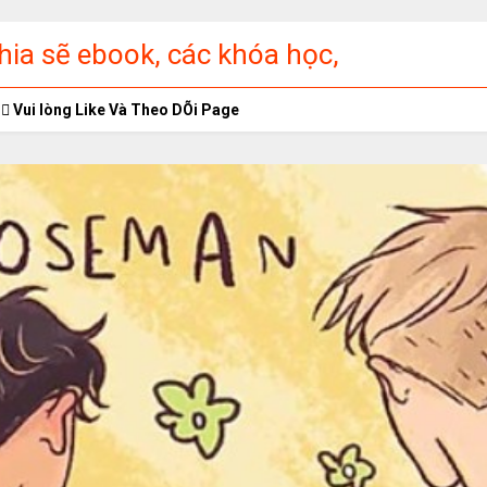
ia sẽ ebook, các khóa học,
ập miễn phí
Vui lòng Like Và Theo DÕi Page