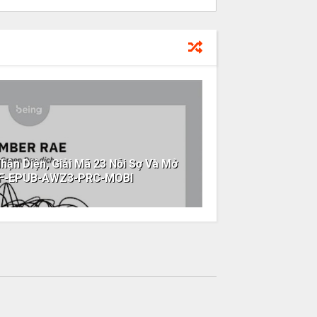
ận Diện, Giải Mã 23 Nỗi Sợ Và Mở
DF-EPUB-AWZ3-PRC-MOBI