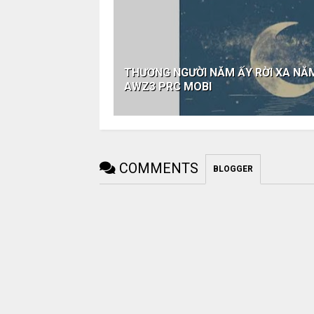
THƯƠNG NGƯỜI NĂM ẤY RỜI XA NĂ
AWZ3 PRC MOBI
COMMENTS
BLOGGER