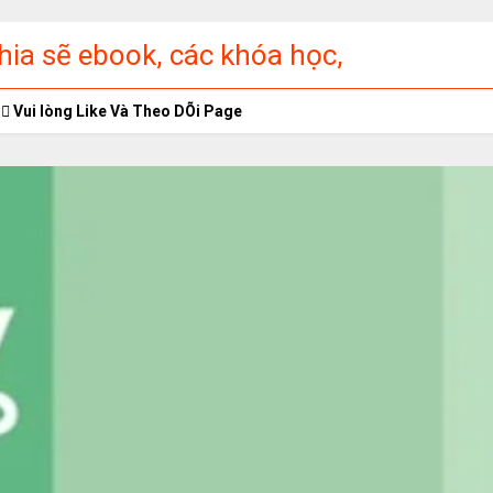
ia sẽ ebook, các khóa học,
ập miễn phí
Vui lòng Like Và Theo DÕi Page