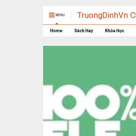
TruongDinhVn Ch
MENU
phần mềm học t
Home
Sách Hay
Khóa Học