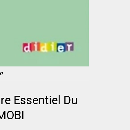
BI
re Essentiel Du
-MOBI