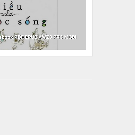
g ebook PDF EPUB AWZ3 PRC MOBI