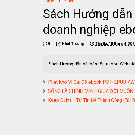
Home
Sách
Sách Hướng dẫn 
doanh nghiệp e
0
Nhut Truong
Thứ Ba, 18 tháng 4, 202
Sách Hướng dẫn bài bản tối ưu hóa Webs
Phát Khổ Vì Cái Cổ ebook PDF-EPUB-
SỐNG LÀ CHÍNH MÌNH GIỮA ĐỜI MUÔN
Keep Calm – Tự Tin Để Thành Công (T