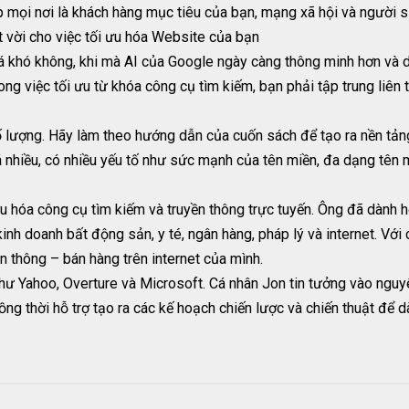
p mọi nơi là khách hàng mục tiêu của bạn, mạng xã hội và người 
ệt vời cho việc tối ưu hóa Website của bạn
á khó không, khi mà AI của Google ngày càng thông minh hơn và
rong việc tối ưu từ khóa công cụ tìm kiếm, bạn phải tập trung liên
ố lượng. Hãy làm theo hướng dẫn của cuốn sách để tạo ra nền tả
nhiều, có nhiều yếu tố như sức mạnh của tên miền, đa dạng tên m
u hóa công cụ tìm kiếm và truyền thông trực tuyến. Ông đã dành 
nh doanh bất động sản, y té, ngân hàng, pháp lý và internet. Với c
n thông – bán hàng trên internet của mình.
hư Yahoo, Overture và Microsoft. Cá nhân Jon tin tưởng vào nguyên
đồng thời hỗ trợ tạo ra các kế hoạch chiến lược và chiến thuật để 