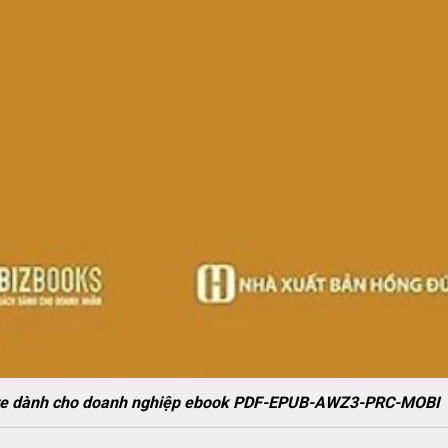
site dành cho doanh nghiệp ebook PDF-EPUB-AWZ3-PRC-MOBI