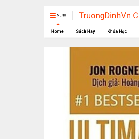
TruongDinhVn Ch
MENU
phần mềm học t
Home
Sách Hay
Khóa Học