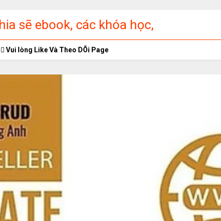
ia sẽ ebook, các khóa học,
ập miễn phí
Vui lòng Like Và Theo DÕi Page