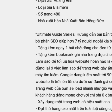
- Dịch Giả Hoàng Anh
- Loại bìa Bìa mềm
- Số trang 480
- Nhà xuất bản Nhà Xuất Bản Hồng Đức.
"Ultimate Guide Series: Hướng dẫn bài bản 
bộ phận SEO giúp hơn 7 tỷ người ngoài kia b
- Tặng kèm ngay 1 bút nhớ dòng cho đơn từ
- Tặng kèm bookmark ghi nhớ trang đọc cho
Làm sao để tối ưu hóa website hoàn hảo là c
dừng lại ở việc làm sao để trang web gây ấ
máy tìm kiếm. Google đang kiểm soát tới 90%
website là trở nên tối ưu dưới sự đánh giá 
Trang web của bạn sẽ load nhanh như gió và
khách hàng đáng mong chờ với chi phí 0 đồn
- Xây dựng một trang web có hiệu suất cao
- Đạt thứ hạng cao nhất trên toàn bộ công c