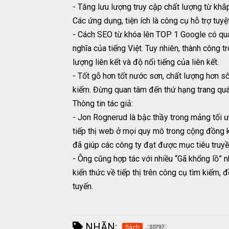
- Tăng lưu lượng truy cập chất lượng từ khắ
Các ứng dụng, tiện ích là công cụ hỗ trợ tuy
- Cách SEO từ khóa lên TOP 1 Google có qu
nghĩa của tiếng Việt. Tuy nhiên, thành công t
lượng liên kết và độ nổi tiếng của liên kết.
- Tốt gỗ hơn tốt nước sơn, chất lượng hơn s
kiếm. Đừng quan tâm đến thứ hạng trang quá 
Thông tin tác giả:
- Jon Rognerud là bậc thầy trong mảng tối ư
tiếp thị web ở mọi quy mô trong cộng đồng ki
đã giúp các công ty đạt được mục tiêu truyề
- Ông cũng hợp tác với nhiều “Gã khổng lồ” n
kiến thức về tiếp thị trên công cụ tìm kiếm, 
tuyến.
NHÃN:
Sách
30797