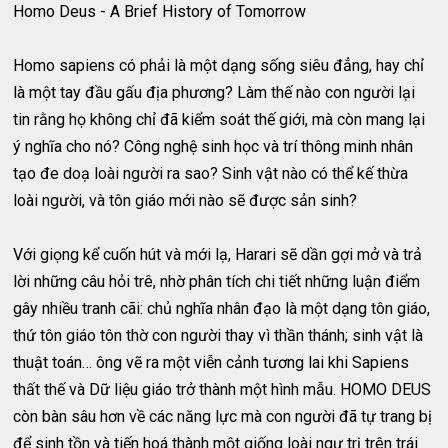
Homo Deus - A Brief History of Tomorrow
Homo sapiens có phải là một dạng sống siêu đẳng, hay chỉ
là một tay đầu gấu địa phương? Làm thế nào con người lại
tin rằng họ không chỉ đã kiểm soát thế giới, mà còn mang lại
ý nghĩa cho nó? Công nghệ sinh học và trí thông minh nhân
tạo đe doạ loài người ra sao? Sinh vật nào có thể kế thừa
loài người, và tôn giáo mới nào sẽ được sản sinh?
Với giọng kể cuốn hút và mới lạ, Harari sẽ dần gợi mở và trả
lời những câu hỏi trê, nhờ phân tích chi tiết những luận điểm
gây nhiều tranh cãi: chủ nghĩa nhân đạo là một dạng tôn giáo,
thứ tôn giáo tôn thờ con người thay vì thần thánh; sinh vật là
thuật toán… ông vẽ ra một viễn cảnh tương lai khi Sapiens
thất thế và Dữ liệu giáo trở thành một hình mẫu. HOMO DEUS
còn bàn sâu hơn về các năng lực mà con người đã tự trang bị
để sinh tồn và tiến hoá thành một giống loài ngự trị trên trái