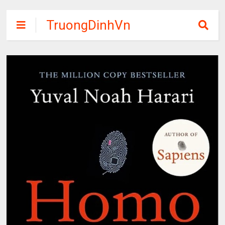
TruongDinhVn
Chia sẽ ebook,
các khóa học,
phần mềm học
tập miễn phí