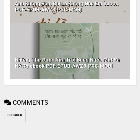
Anh Không Bận, Chỉ Là Không Nhớ Em ebook
PDF-EPUB-AWZ3-PRC-MOBI
Những Thứ Được Rửa Trôi Bằng Nước Mắt Và
Nở Rộ ebook PDF-EPUB-AWZ3-PRC-MOBI
COMMENTS
BLOGGER