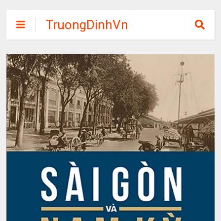
TruongDinhVn
Chia sẽ ebook,
các khóa học,
phần mềm học
tập miễn phí