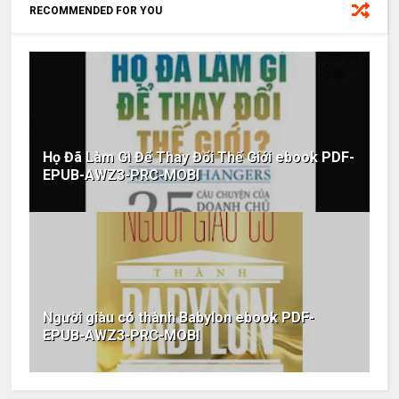
RECOMMENDED FOR YOU
Họ Đã Làm Gì Để Thay Đổi Thế Giới ebook PDF-
EPUB-AWZ3-PRC-MOBI
Người giàu có thành Babylon ebook PDF-
EPUB-AWZ3-PRC-MOBI