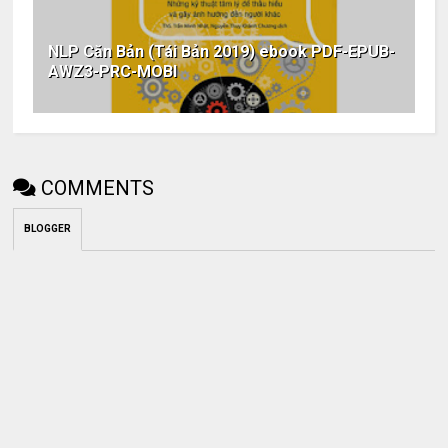
NLP Căn Bản (Tái Bản 2019) ebook PDF-EPUB-
AWZ3-PRC-MOBI
COMMENTS
BLOGGER