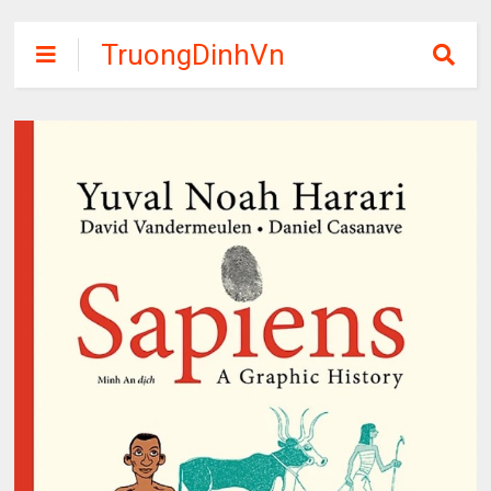
TruongDinhVn
Chia sẽ ebook,
các khóa học,
phần mềm học
tập miễn phí