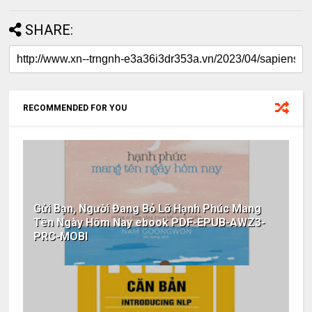
SHARE:
RECOMMENDED FOR YOU
Gửi Bạn, Người Đang Bỏ Lỡ Hạnh Phúc Mang
Tên Ngày Hôm Nay ebook PDF-EPUB-AWZ3-
PRC-MOBI