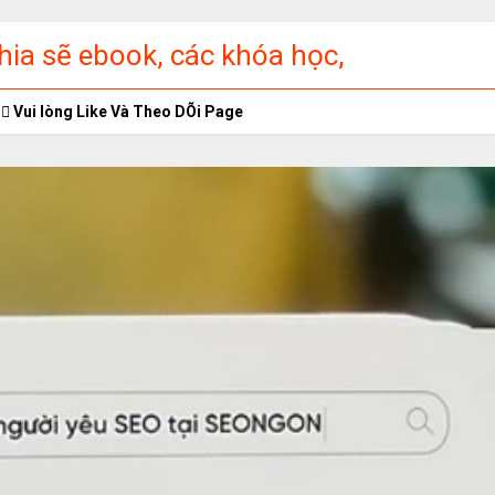
ia sẽ ebook, các khóa học,
ập miễn phí
Vui lòng Like Và Theo DÕi Page