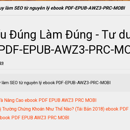
duy làm SEO từ nguyên lý ebook PDF-EPUB-AWZ3-PRC-MOBI
ểu Đúng Làm Đúng - Tư d
k PDF-EPUB-AWZ3-PRC-M
023
uy làm SEO từ nguyên lý ebook PDF-EPUB-AWZ3-PRC-MOBI
ản Và Nâng Cao ebook PDF EPUB AWZ3 PRC MOBI
Thị Trường Chứng Khoán Như Thế Nào? (Tái Bản 2018) ebook P
e ebook PDF EPUB AWZ3 PRC MOBI