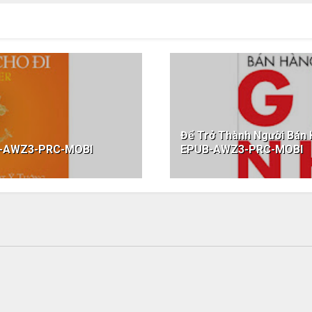
Để Trở Thành Người Bán 
B-AWZ3-PRC-MOBI
EPUB-AWZ3-PRC-MOBI