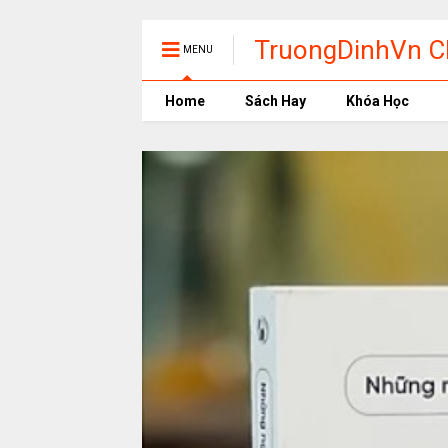
TruongDinhVn Ch
MENU
phần mềm học t
Home
Sách Hay
Khóa Học