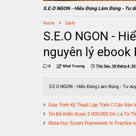
S.E.O NGON - Hiểu Đúng Làm Đúng - Tư 
Home
Sách
S.E.O NGON - Hi
nguyên lý eboo
0
Nhut Truong
Thứ Sáu, 28 tháng 4, 2
S.E.O NGON - Hiểu Đúng Làm Đúng - Tư d
Giáo Trình Kỹ Thuật Lập Trình C Căn B
Tôi Đã Kiếm Được 2.000.000 Đô-La Từ 
Khóa Học Scrum Framework In Practic