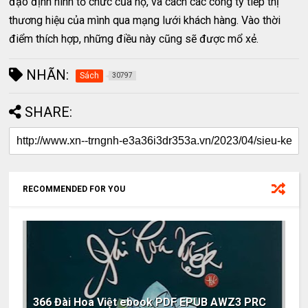
đạo định hình tổ chức của họ, và cách các công ty tiếp thị
thương hiệu của mình qua mạng lưới khách hàng. Vào thời
điểm thích hợp, những điều này cũng sẽ được mổ xẻ.
NHÃN:
Sách
30797
SHARE:
RECOMMENDED FOR YOU
366 Đài Hoa Việt ebook PDF EPUB AWZ3 PRC