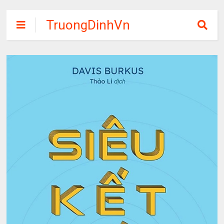
TruongDinhVn
Chia sẽ ebook,
các khóa học,
phần mềm học
tập miễn phí