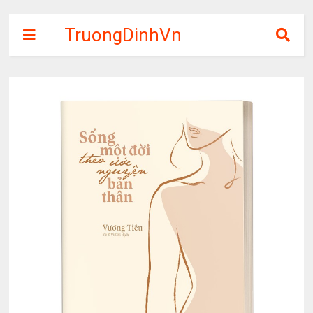
TruongDinhVn
Chia sẽ ebook,
các khóa học,
phần mềm học
tập miễn phí