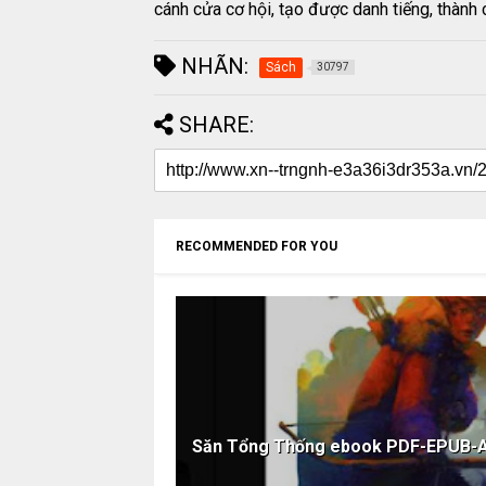
cánh cửa cơ hội, tạo được danh tiếng, thành 
NHÃN:
Sách
30797
SHARE:
RECOMMENDED FOR YOU
Săn Tổng Thống ebook PDF-EPUB