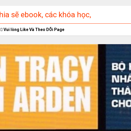
ia sẽ ebook, các khóa học,
ập miễn phí
Vui lòng Like Và Theo DÕi Page