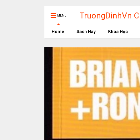
TruongDinhVn Ch
MENU
phần mềm học t
Home
Sách Hay
Khóa Học