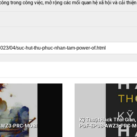
công trong công việc, mở rộng các mối quan hệ xã hội và cải thiệ
Kỹ Thuật Hack Thời Gian
-AWZ3-PRC-MOBI
PDF-EPUB-AWZ3-PRC-M