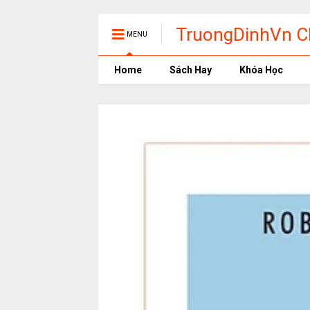
TruongDinhVn Ch
MENU
phần mềm học t
Home
Sách Hay
Khóa Học