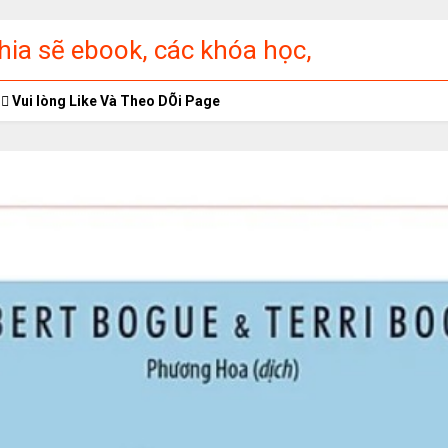
ia sẽ ebook, các khóa học,
ập miễn phí
Vui lòng Like Và Theo DÕi Page