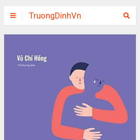
TruongDinhVn
Chia sẽ ebook,
các khóa học,
phần mềm học
tập miễn phí