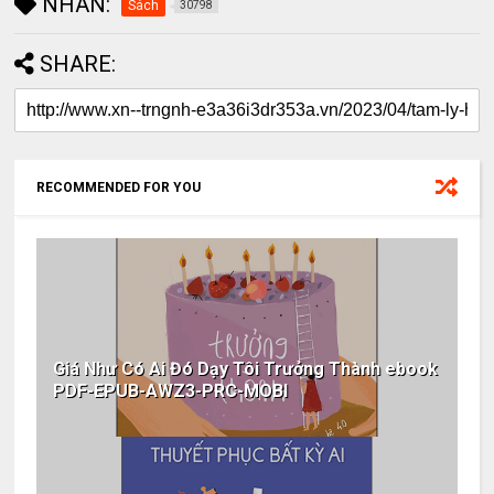
NHÃN:
Sách
30798
SHARE:
RECOMMENDED FOR YOU
Giá Như Có Ai Đó Dạy Tôi Trưởng Thành ebook
PDF-EPUB-AWZ3-PRC-MOBI