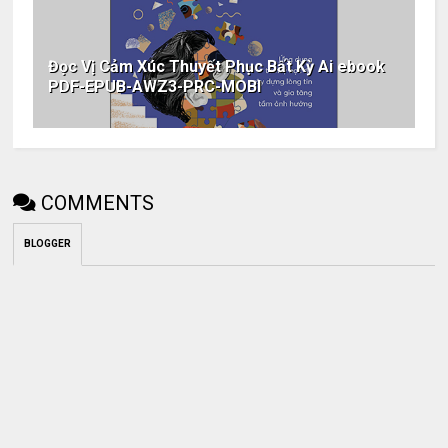
Đọc Vị Cảm Xúc Thuyết Phục Bất Kỳ Ai ebook
PDF-EPUB-AWZ3-PRC-MOBI
COMMENTS
BLOGGER